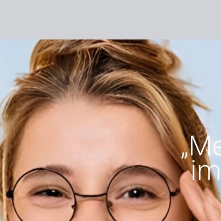
„Me
im